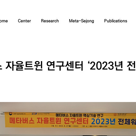
ome
Center
Research
Meta-Sejong
Publications
 자율트윈 연구센터 ‘2023년 